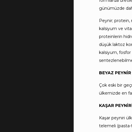
formlarda üreti
günümüzde daha ç
Peynir; protein,
kalsiyum ve vita
proteinlerin hid
düşük laktoz ko
kalsiyum, fosfo
sentezlenebilm
BEYAZ PEYNİR
Çok eski bir geç
ülkemizde en faz
KAŞAR PEYNİR
Kaşar peyniri ül
telemeli (pasta-