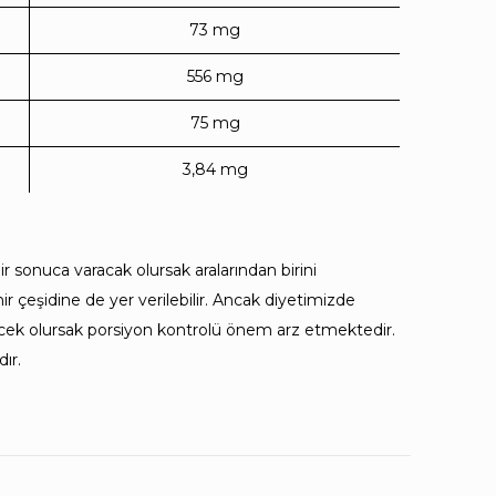
73 mg
556 mg
75 mg
3,84 mg
 sonuca varacak olursak aralarından birini
r çeşidine de yer verilebilir. Ancak diyetimizde
recek olursak porsiyon kontrolü önem arz etmektedir.
dır.