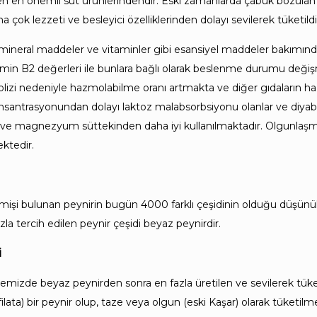
len en önemli süt ürünlerindendir. Eski zamanlarda çabuk bozulan 
ok lezzeti ve besleyici özelliklerinden dolayı sevilerek tüketildiğ
 mineral maddeler ve vitaminler gibi esansiyel maddeler bakımından
min B2 değerleri ile bunlara bağlı olarak beslenme durumu değişme
rolizi nedeniyle hazmolabilme oranı artmakta ve diğer gıdaların 
nsantrasyonundan dolayı laktoz malabsorbsiyonu olanlar ve diyabe
r ve magnezyum süttekinden daha iyi kullanılmaktadır. Olgunlaşma
ektedir.
mişi bulunan peynirin bugün 4000 farklı çeşidinin olduğu düşünülm
la tercih edilen peynir çeşidi beyaz peynirdir.
İ
kemizde beyaz peynirden sonra en fazla üretilen ve sevilerek tüketi
filata) bir peynir olup, taze veya olgun (eski Kaşar) olarak tüketi