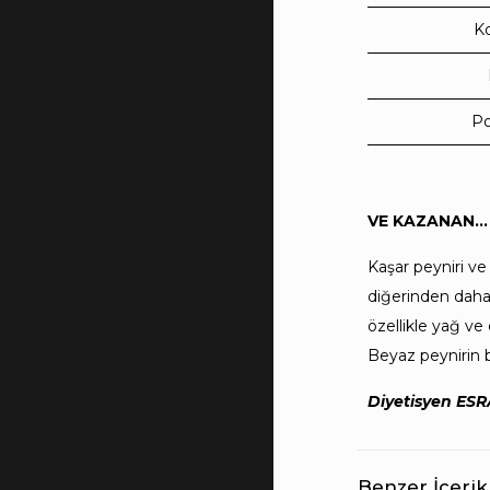
Ko
P
VE KAZANAN…
Kaşar peyniri ve
diğerinden daha 
özellikle yağ ve
Beyaz peynirin b
Diyetisyen E
Benzer İçerik