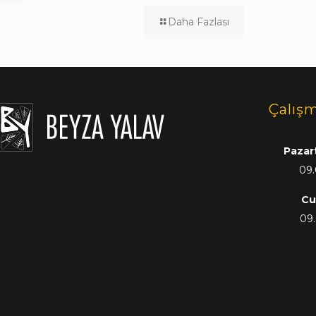
Daha Fazlası
Çalışm
Pazar
09.
Cu
09.