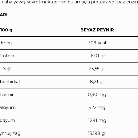
a daha yavaş seyretmektedir ve bu amaçla proteaz ve lipaz enziml
ARI
100 g
BEYAZ PEYNİR
Enerji
309 kcal
Protein
16,01 gr
Yağ
23,55 gr
bonhidrat
8,21 gr
Demir
0,30 mg
alsiyum
422 mg
Sodyum
1281 mg
ymuş Yağ
15,198 gr