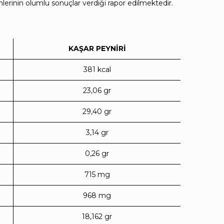
erinin olumlu sonuçlar verdiği rapor edilmektedir.
KAŞAR PEYNİRİ
381 kcal
23,06 gr
29,40 gr
3,14 gr
0,26 gr
715 mg
968 mg
18,162 gr