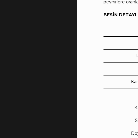
peynirlere oranl
BESİN DETAYL
Kar
K
Do