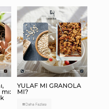
ı,
YULAF MI GRANOLA
 mı:
MI?
ük
Daha Fazlası