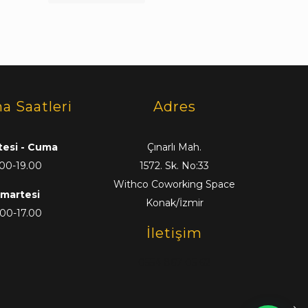
a Saatleri
Adres
tesi - Cuma
Çınarlı Mah.
00-19.00
1572. Sk. No:33
Withco Coworking Space
martesi
Konak/İzmir
00-17.00
İletişim
0554 867 05 62