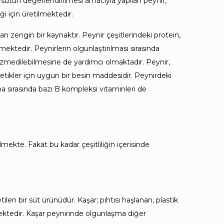
sütün değerlendirilmesi amacıyla yapılan peynir,
i için üretilmektedir.
 zengin bir kaynaktır. Peynir çeşitlerindeki protein,
ktedir. Peynirlerin olgunlaştırılması sırasında
hazmedilebilmesine de yardımcı olmaktadır. Peynir,
tikler için uygun bir besin maddesidir. Peynirdeki
 sırasında bazı B kompleksi vitaminleri de
ekte. Fakat bu kadar çeşitliliğin içerisinde
len bir süt ürünüdür. Kaşar; pıhtısı haşlanan, plastik
lmektedir. Kaşar peynirinde olgunlaşma diğer