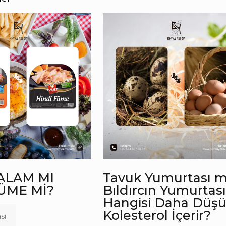
ALAM MI
Tavuk Yumurtası m
ÜME Mİ?
Bıldırcın Yumurtası
Hangisi Daha Düş
Kolesterol İçerir?
sı