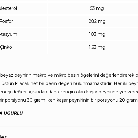
lesterol
53 mg
Fosfor
282 mg
otasyum
103 mg
Çinko
1,63 mg
 beyaz peynirin makro ve mikro besin öğelerini değerlendirerek bir
üstün kılacak net bir besin değeri bulunmamaktadır. Her iki peyni
 enerji değeri açısından daha zengin olan kaşar peynirine yer ve
ir porsiyonu 30 gram iken kaşar peynirinin bir porsiyonu 20 gram
SRA UĞURLU
ler