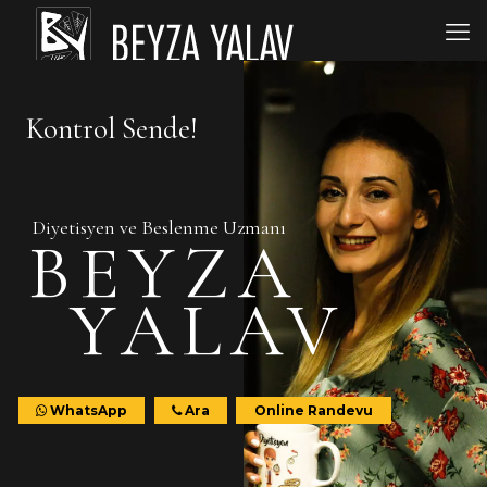
Kontrol Sende!
Diyetisyen ve Beslenme Uzmanı
BEYZA
YALAV
WhatsApp
Ara
Online Randevu