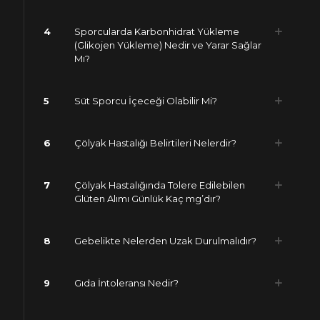
4
Sporcularda Karbonhidrat Yükleme
(Glikojen Yükleme) Nedir ve Yarar Sağlar
Mı?
5
Süt Sporcu İçeceği Olabilir Mi?
6
Çölyak Hastalığı Belirtileri Nelerdir?
7
Çölyak Hastalığında Tolere Edilebilen
Glüten Alımı Günlük Kaç mg’dır?
8
Gebelikte Nelerden Uzak Durulmalıdır?
9
Gıda İntoleransı Nedir?