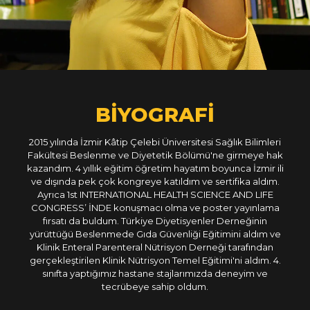
BİYOGRAFİ
2015 yılında İzmir Kâtip Çelebi Üniversitesi Sağlık Bilimleri
Fakültesi Beslenme ve Diyetetik Bölümü'ne girmeye hak
kazandım. 4 yıllık eğitim öğretim hayatım boyunca İzmir ili
ve dışında pek çok kongreye katıldım ve sertifika aldım.
Ayrıca 1st INTERNATIONAL HEALTH SCIENCE AND LIFE
CONGRESS’ İNDE konuşmacı olma ve poster yayınlama
fırsatı da buldum. Türkiye Diyetisyenler Derneğinin
yürüttüğü Beslenmede Gıda Güvenliği Eğitimini aldım ve
Klinik Enteral Parenteral Nütrisyon Derneği tarafından
gerçekleştirilen Klinik Nütrisyon Temel Eğitimi'ni aldım. 4.
sınıfta yaptığımız hastane stajlarımızda deneyim ve
tecrübeye sahip oldum.