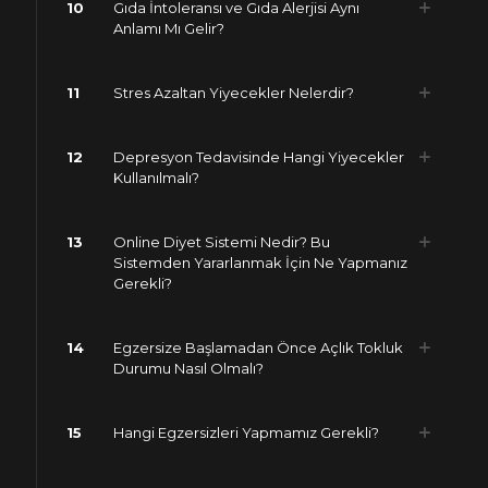
10
Gıda İntoleransı ve Gıda Alerjisi Aynı
Anlamı Mı Gelir?
11
Stres Azaltan Yiyecekler Nelerdir?
12
Depresyon Tedavisinde Hangi Yiyecekler
Kullanılmalı?
13
Online Diyet Sistemi Nedir? Bu
Sistemden Yararlanmak İçin Ne Yapmanız
Gerekli?
14
Egzersize Başlamadan Önce Açlık Tokluk
Durumu Nasıl Olmalı?
15
Hangi Egzersizleri Yapmamız Gerekli?