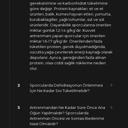
gereksinimine ve karbonhidrat tüketimine
göre değişir. Protein kaynakları; et ve et
ürünleri, balık, kümes hayvan etleri, yumurta,
kurubaklagiller, yağlı tohumlar, süt ve süt
ürünleridir. Dayanıklılık sporcularına önerilen
miktar günlük 1.2-1.4 g/kg’dır. Kuvvet
antrenmanı yapan sporcular için önerilen
miktar 1.6-1.7 g/kg’dır. Önerilenden fazla
tüketilen protein, gerek duyulmadığında,
vücutta yağa çevrilerek enerji kaynağı olarak
depolanır. Ayrıca, gereğinden fazla alınan
protein, olası ciddi sağlık risklerine neden
olur.
2
Sporcularda Dehidrasyonun Önlenmesi
İçin Ne Kadar Sıvı Tüketilmelidir?
3
Antrenmandan Ne Kadar Süre Önce Ana
Öğün Yapılmalıdır? Sporcularda
Antrenman Öncesi ve Sonrası Beslenme
Nasıl Olmalıdır?