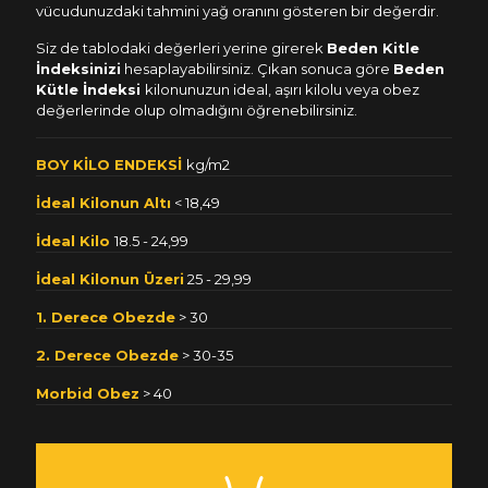
vücudunuzdaki tahmini yağ oranını gösteren bir değerdir.
Siz de tablodaki değerleri yerine girerek
Beden Kitle
İndeksinizi
hesaplayabilirsiniz. Çıkan sonuca göre
Beden
Kütle İndeksi
kilonunuzun ideal, aşırı kilolu veya obez
değerlerinde olup olmadığını öğrenebilirsiniz.
BOY KİLO ENDEKSİ
kg/m2
İdeal Kilonun Altı
< 18,49
İdeal Kilo
18.5 - 24,99
İdeal Kilonun Üzeri
25 - 29,99
1. Derece Obezde
> 30
2. Derece Obezde
> 30-35
Morbid Obez
> 40